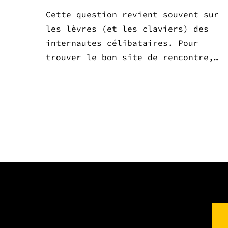
Cette question revient souvent sur
les lèvres (et les claviers) des
internautes célibataires. Pour
trouver le bon site de rencontre,…
Navigation
des
articles