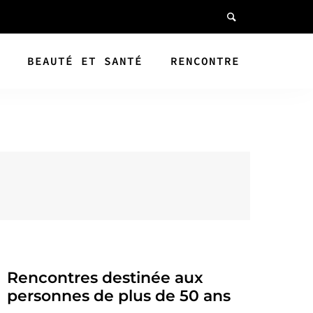
BEAUTÉ ET SANTÉ
RENCONTRE
Rencontres destinée aux
personnes de plus de 50 ans