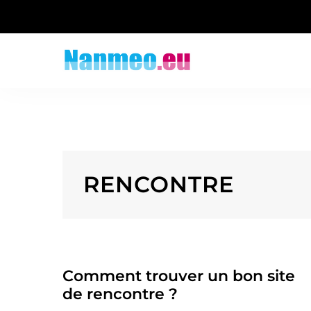
Skip
to
content
RENCONTRE
Comment trouver un bon site
de rencontre ?